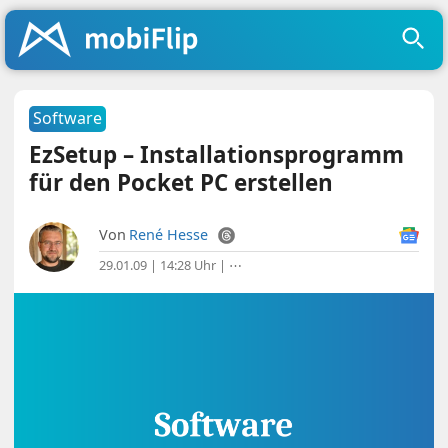
Software
EzSetup – Installationsprogramm
für den Pocket PC erstellen
Von
René Hesse
29.01.09 | 14:28 Uhr
|
⋯