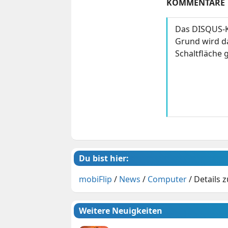
KOMMENTARE
Das DISQUS-K
Grund wird da
Schaltfläche g
Du bist hier:
mobiFlip
/
News
/
Computer
/
Details 
Weitere Neuigkeiten