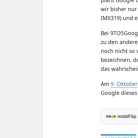
plant Google 
wir bisher nu
IMX319) und e
Bei 9TO5Googl
zu den anderen
noch nicht so 
bezeichnen, d
das wahrschein
Am
9. Oktober
Google dieses
mobiFlip