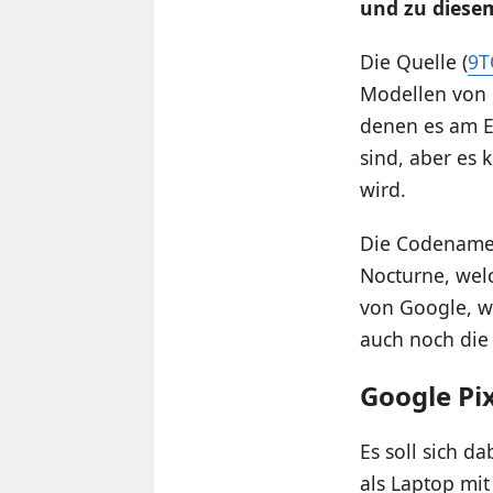
und zu diesem
Die Quelle (
9T
Modellen von G
denen es am En
sind, aber es 
wird.
Die Codenamen
Nocturne, wel
von Google, we
auch noch die
Google Pi
Es soll sich d
als Laptop mi