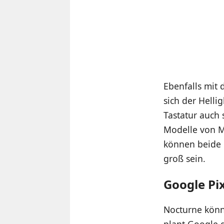
Ebenfalls mit 
sich der Helli
Tastatur auch s
Modelle von M
können beide m
groß sein.
Google Pi
Nocturne könn