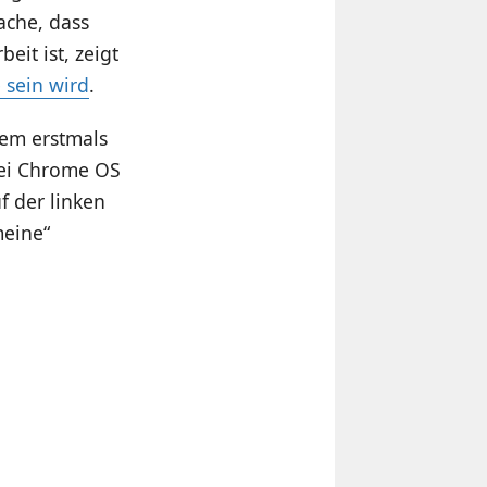
ache, dass
eit ist, zeigt
 sein wird
.
em erstmals
bei Chrome OS
f der linken
meine“