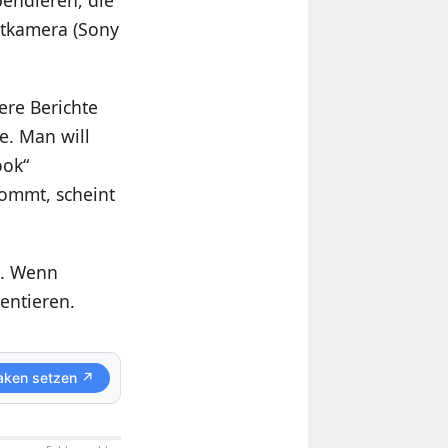
endieren, die
ntkamera (Sony
re Berichte
e. Man will
ook“
kommt, scheint
tt. Wenn
entieren.
aken setzen ↗