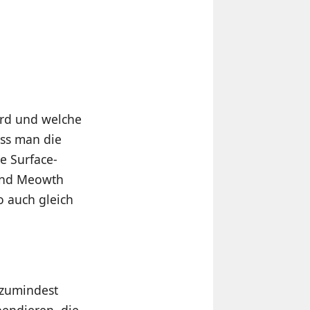
wird und welche
ass man die
ie Surface-
 und Meowth
o auch gleich
 zumindest