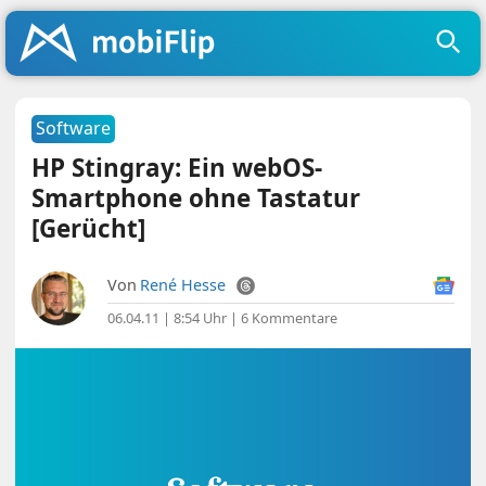
Software
HP Stingray: Ein webOS-
Smartphone ohne Tastatur
[Gerücht]
Von
René Hesse
06.04.11 | 8:54 Uhr
|
6 Kommentare