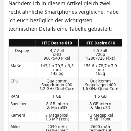
Nachdem ich in diesem Artikel gleich zwei
recht ähnliche Smartphones vergleiche, habe
ich euch bezüglich der wichtigsten
technischen Details eine Tabelle gebastelt:
HTC Desire 610
HTC Desire 816
Display
4,7 Zoll
5,5 Zoll
qHD
720p
960×540 Pixel
1280×720 Pixel
Maße
143,1 x 70,5 x 9,6
156,6 x 78,7 x 7,9
mm
mm
143,5g
165g
CPU
Qualcomm
Qualcomm
Snapdragon 400
Snapdragon 400
1,2 GHz Dual-Core
1,6 GHz Quad-Core
RAM
1 GB
1,5 GB
Speicher
8 GB intern
8 GB intern
& MicroSD
& MicroSD
Kamera
8 Megapixel
13 Megapixel
1,3 MP Front
5 MP Front
Akku
2040 mAh
2600 mAh
festverbaut
festverbaut