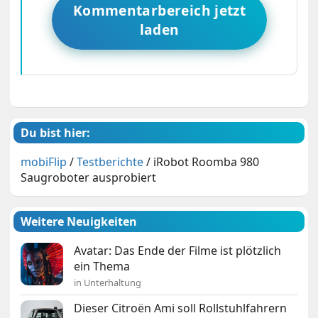
Kommentarbereich jetzt
laden
Du bist hier:
mobiFlip
/
Testberichte
/
iRobot Roomba 980
Saugroboter ausprobiert
Weitere Neuigkeiten
Avatar: Das Ende der Filme ist plötzlich
ein Thema
in Unterhaltung
Dieser Citroën Ami soll Rollstuhlfahrern