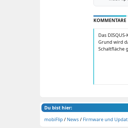
KOMMENTARE
Das DISQUS-K
Grund wird da
Schaltfläche g
Du bist hier:
mobiFlip
/
News
/
Firmware und Updat