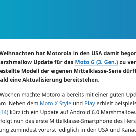
 Weihnachten hat Motorola in den USA damit bego
Marshmallow Update für das
Moto G (3. Gen.)
zu ver
estellte Modell der eigenen Mittelklasse-Serie dürf
ald eine Aktualisierung bereitstehen.
 Wochen machte Motorola bereits mit einer guten Upda
sam. Neben dem
Moto X Style
und
Play
erhielt beispie
014)
kürzlich ein Update auf Android 6.0 Marshmallow
folgt nun das erste Mittelklasse-Smartphone des Hers
rung zumindest vorerst lediglich in den USA und Kanad