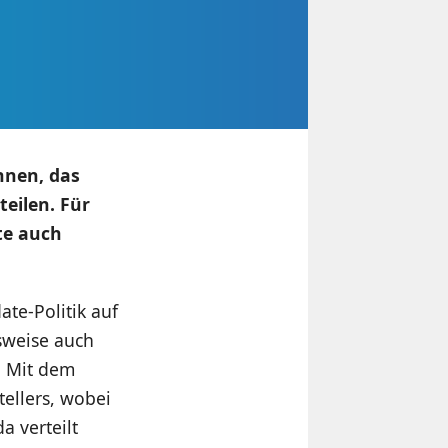
nnen, das
teilen. Für
te auch
te-Politik auf
lsweise auch
. Mit dem
tellers, wobei
a verteilt