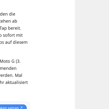
den die
tehen ab
ap bereit.
 sofort mit
ps auf diesem
Moto G (3.
ommenden
werden. Mal
r aktualisiert
aken setzen ↗