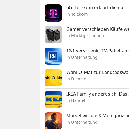
6G: Telekom erklärt die näc
in Telekom
Gamer verschieben Käufe we
in Marktgeschehen
1&1 verschenkt TV-Paket an
in Unterhaltung
Wahl-O-Mat zur Landtagswahl
in Dienste
IKEA Family ändert sich: Da
in Handel
Marvel will die X-Men ganz 
in Unterhaltung