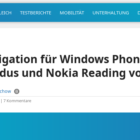
LEICH
TESTBERICHTE
MOBILITÄT
UNTERHALTUNG
igation für Windows Phon
dus und Nokia Reading vo
uchow
|
7 Kommentare