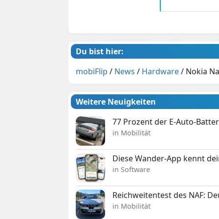
Du bist hier:
mobiFlip
/
News
/
Hardware
/
Nokia Na
Weitere Neuigkeiten
77 Prozent der E-Auto-Batter
in Mobilität
Diese Wander-App kennt deine
in Software
Reichweitentest des NAF: D
in Mobilität