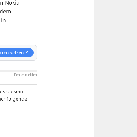
an Nokia
f dem
 in
aken setzen ↗
Fehler melden
us diesem
nachfolgende