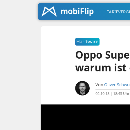
TARIFVERG
Hardware
Oppo Supe
warum ist 
Von
Oliver Schw
02.10.18 | 18:45 Uhr