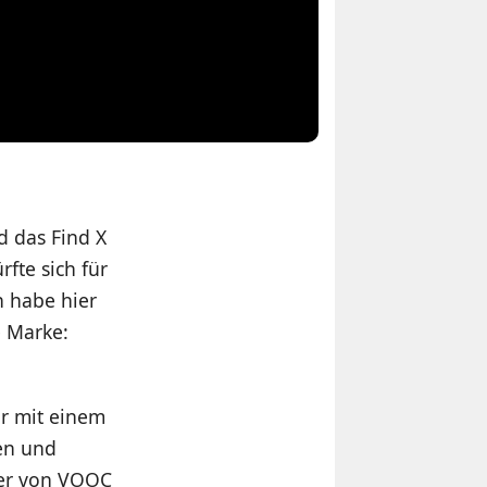
d das Find X
fte sich für
h habe hier
e Marke:
ur mit einem
en und
ger von VOOC