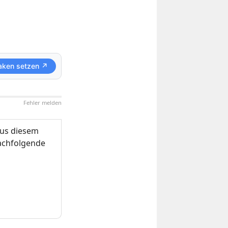
aken setzen ↗
Fehler melden
us diesem
nachfolgende