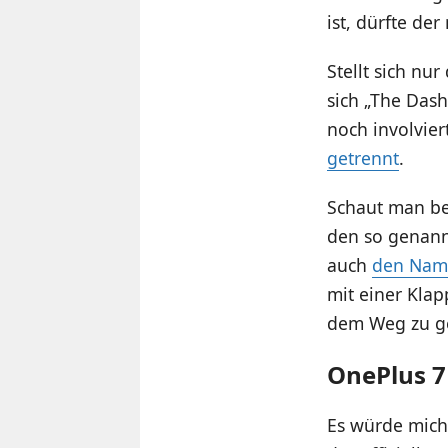
ist, dürfte d
Stellt sich nu
sich „The Das
noch involvier
getrennt
.
Schaut man be
den so genann
auch
den Name
mit einer Klap
dem Weg zu ge
OnePlus 7
Es würde mich