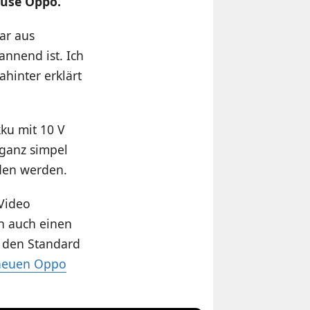
ause Oppo.
ar aus
annend ist. Ich
hinter erklärt
kku mit 10 V
ganz simpel
aden werden.
 Video
an auch einen
t den Standard
neuen Oppo