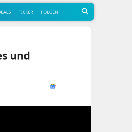
DEALS
TICKER
FOLGEN
es und