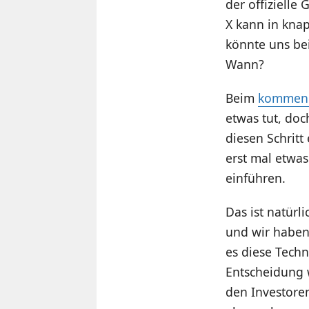
der offizielle
X kann in kna
könnte uns bei
Wann?
Beim
kommend
etwas tut, doc
diesen Schritt
erst mal etwa
einführen.
Das ist natürl
und wir haben
es diese Techn
Entscheidung 
den Investoren