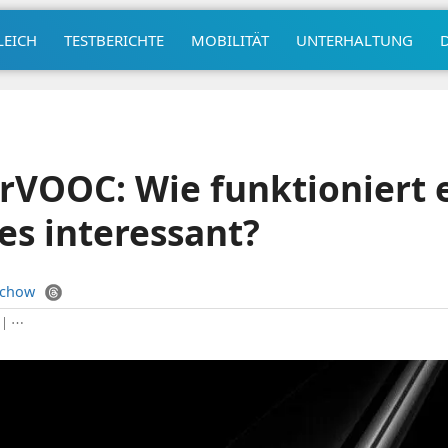
LEICH
TESTBERICHTE
MOBILITÄT
UNTERHALTUNG
rVOOC: Wie funktioniert 
es interessant?
uchow
|
⋯