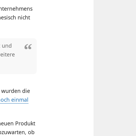
 Unternehmens
esisch nicht
z und
eitere
t wurden die
noch einmal
 neuen Produkt
abzuwarten, ob