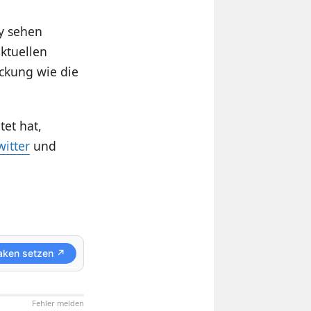
y sehen
ktuellen
ackung wie die
et hat,
witter
und
aken setzen ↗
Fehler melden