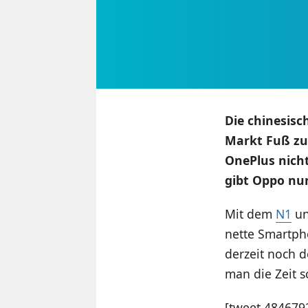
Die chinesis
Markt Fuß zu
OnePlus nicht
gibt Oppo nun
Mit dem
N1
u
nette Smartph
derzeit noch 
man die Zeit 
[tweet 48467