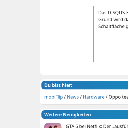
Das DISQUS-K
Grund wird da
Schaltfläche g
Du bist hier:
mobiFlip
/
News
/
Hardware
/
Oppo tea
Weitere Neuigkeiten
GTA 6 bei Netflix: Der „ausfü