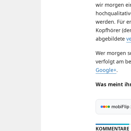
wir morgen ei
hochqualitati
werden. Für er
Kopfhörer (der
abgebildete
v
Wer morgen sc
verfolgt am b
Google+
.
Was meint ihr
mobiFlip
KOMMENTARE