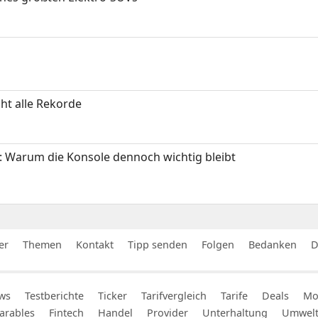
ht alle Rekorde
: Warum die Konsole dennoch wichtig bleibt
er
Themen
Kontakt
Tipp senden
Folgen
Bedanken
D
ws
Testberichte
Ticker
Tarifvergleich
Tarife
Deals
Mob
arables
Fintech
Handel
Provider
Unterhaltung
Umwel