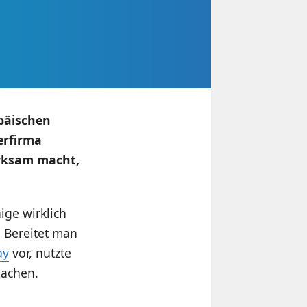
päischen
erfirma
erksam macht,
ige wirklich
 Bereitet man
ay
vor, nutzte
machen.