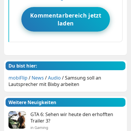
Kommentarbereich jetzt
laden
Du bist hier:
mobiFlip
/
News
/
Audio
/
Samsung soll an
Lautsprecher mit Bixby arbeiten
Weitere Neuigkeiten
GTA 6: Sehen wir heute den erhofften
Trailer 3?
in Gaming