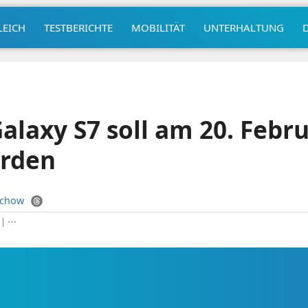
LEICH
TESTBERICHTE
MOBILITÄT
UNTERHALTUNG
laxy S7 soll am 20. Febr
erden
uchow
|
⋯