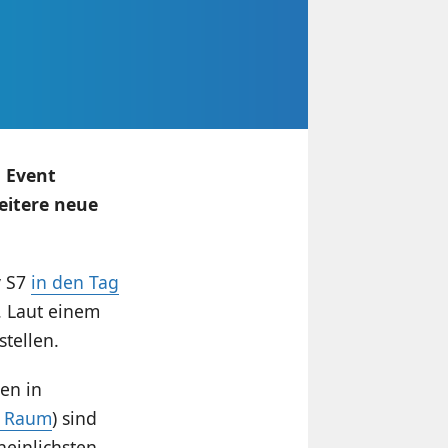
 Event
eitere neue
y S7
in den Tag
. Laut einem
tellen.
en in
m Raum
) sind
heinlichsten