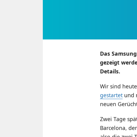
Das Samsung 
gezeigt werde
Details.
Wir sind heut
gestartet
und m
neuen Gerücht
Zwei Tage spät
Barcelona, der
also die zwei 