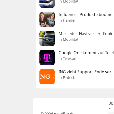
in Mobilität
Influencer-Produkte boomen
in Handel
Mercedes-Navi verliert Funk
in Mobilität
Google One kommt zur Telek
in Telekom
ING zieht Support-Ende vor: 
in Fintech
Üb
⇡
© 2026 mobiFlip.de