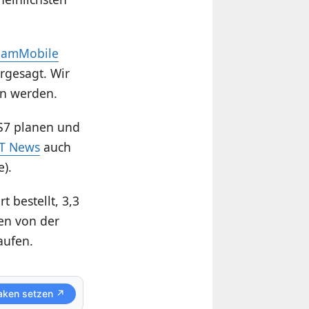
 SamMobile
rgesagt. Wir
en werden.
S7 planen und
ET News
auch
).
 bestellt, 3,3
en von der
aufen.
aken setzen ↗