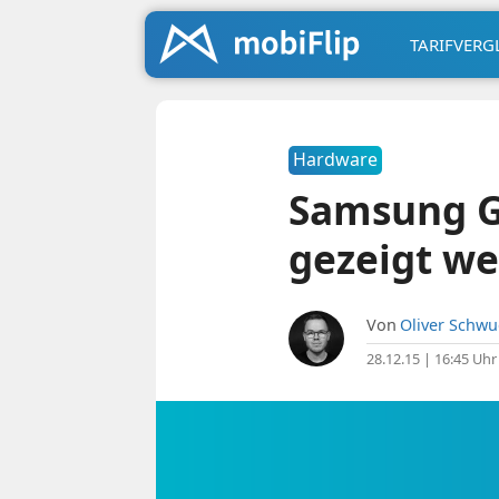
TARIFVERG
Hardware
Samsung Ga
gezeigt w
Von
Oliver Schw
28.12.15 | 16:45 Uhr