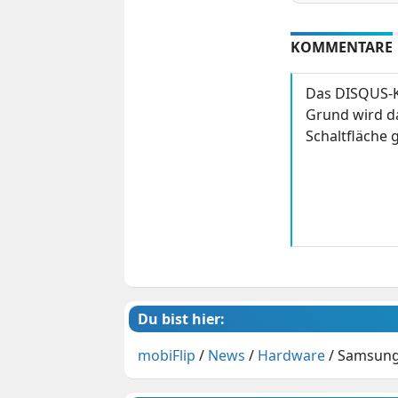
KOMMENTARE
Das DISQUS-K
Grund wird da
Schaltfläche g
Du bist hier:
mobiFlip
/
News
/
Hardware
/
Samsung 