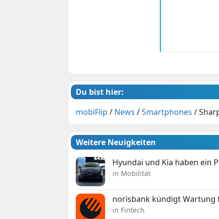
Du bist hier:
mobiFlip
/
News
/
Smartphones
/
Sharp
Weitere Neuigkeiten
Hyundai und Kia haben ein 
in Mobilität
norisbank kündigt Wartung 
in Fintech