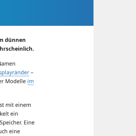
em dünnen
hrscheinlich.
 Namen
splayränder
–
der Modelle
im
st mit einem
kelt ein
Speicher. Eine
uch eine