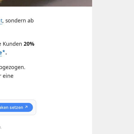
t
, sondern ab
ime Kunden
20%
e
.
abgezogen.
 eine
aken setzen ↗
.