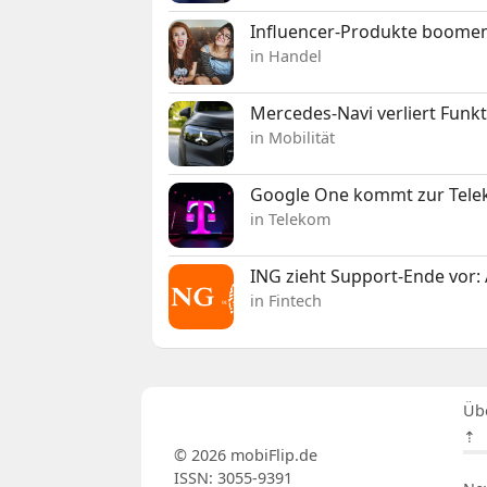
Influencer-Produkte boomen
in Handel
Mercedes-Navi verliert Funk
in Mobilität
Google One kommt zur Telek
in Telekom
ING zieht Support-Ende vor: 
in Fintech
Üb
⇡
© 2026 mobiFlip.de
ISSN: 3055-9391