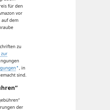
eis für den
 Amazon vor
e auf dem
chraube
chriften zu
 zur
dingungen
ingungen
, in
gemacht sind.
ühren“
sgebühren“
erungen der