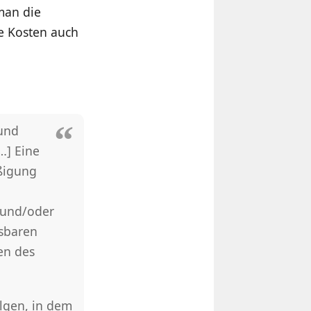
man die
e Kosten auch
 und
…] Eine
ßigung
 und/oder
ssbaren
en des
lgen, in dem