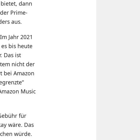
bietet, dann
 der Prime-
ers aus.
 Im Jahr 2021
 es bis heute
 Das ist
item nicht der
rt bei Amazon
begrenzte“
r Amazon Music
Gebühr für
ay wäre. Das
schen würde.