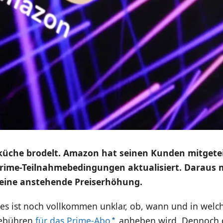
küche brodelt. Amazon hat seinen Kunden mitgetei
rime-Teilnahmebedingungen aktualisiert. Daraus
 eine anstehende Preiserhöhung.
 es ist noch vollkommen unklar, ob, wann und in welc
Gebühren
für das Prime-Abo
anheben wird. Dennoch 