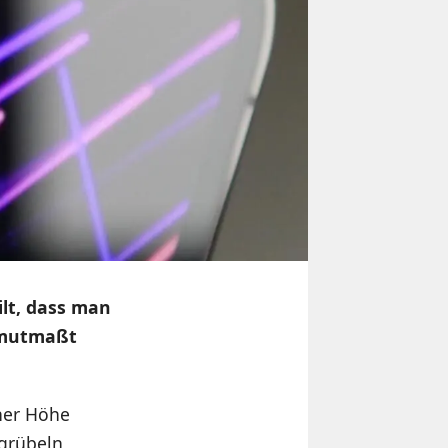
lt, dass man
 mutmaßt
her Höhe
grübeln