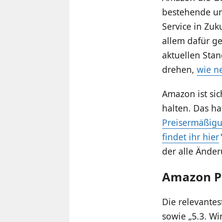
bestehende und
Service in Zu
allem dafür g
aktuellen Stan
drehen,
wie ne
Amazon ist sic
halten. Das ha
Preisermäßig
findet ihr hier
der alle Änder
Amazon Pr
Die relevante
sowie „5.3. 