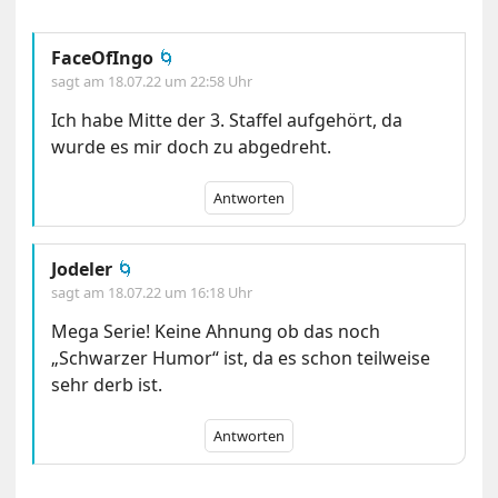
FaceOfIngo
🌀
sagt am
18.07.22 um 22:58 Uhr
Ich habe Mitte der 3. Staffel aufgehört, da
wurde es mir doch zu abgedreht.
Antworten
Jodeler
🌀
sagt am
18.07.22 um 16:18 Uhr
Mega Serie! Keine Ahnung ob das noch
„Schwarzer Humor“ ist, da es schon teilweise
sehr derb ist.
Antworten