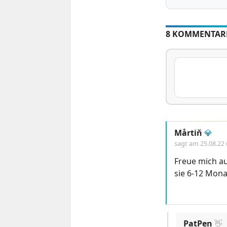
8 KOMMENTAR
Mårtiň
💎
sagt am
25.08.22
Freue mich au
sie 6-12 Mona
PatPen
👋