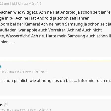
.22 um 11:33 Uhr
zu Mårtiň ⇡
achen wie: Widgets. Ach ne Hat Android ja schon seit Jahre
e in % ! Ach ne Hat Android ja schon seit Jahren.
Zoom bei der Kamera! Ach ne hat n Samsung ja schon seit J
aufladen, war apple auch Vorreiter! Ach ne! Auch nicht
rte, Wasserdicht! Ach ne. Hatte mein Samsung auch schon 
 hier…….
💎
.08.22 um 11:38 Uhr
zu PatPen ⇡
ja schon peinlich wie ahnungslos du bist … Informier dich m
en
👋
m
25.08.22 um 12:16 Uhr
zu Mårtiň ⇡