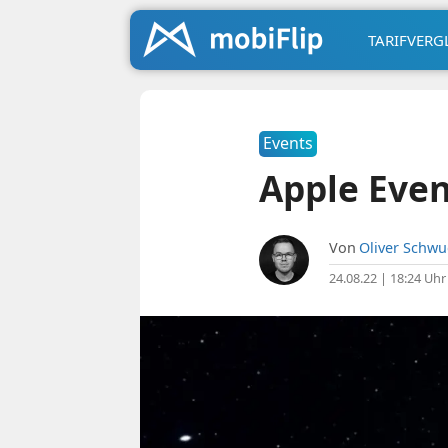
TARIFVERG
Events
Apple Even
Von
Oliver Schw
24.08.22 | 18:24 Uhr