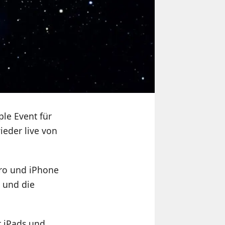
ple Event für
ieder live von
Pro und iPhone
 und die
r iPads und