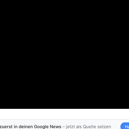
 zuerst in deinen Google News
– jetzt als Quelle setzen
H