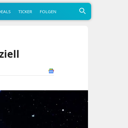
DEALS
TICKER
FOLGEN
iell