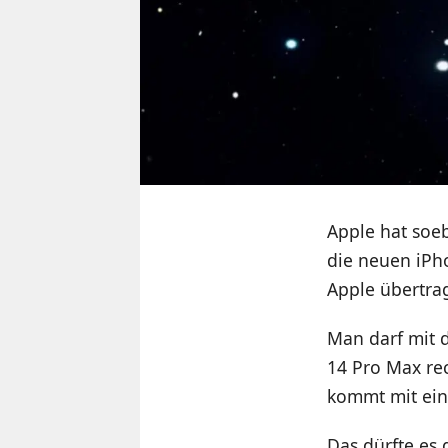
Apple hat soeb
die neuen iPho
Apple übertra
Man darf mit 
14 Pro Max re
kommt mit ein
Das dürfte es 