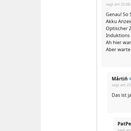
sagt am
25.08
Genau! So S
Akku Anzeig
Optischer 
Induktions 
Ah hier wa
Aber warte
Mårtiň
sagt am
25
Das ist 
PatP
sagt a