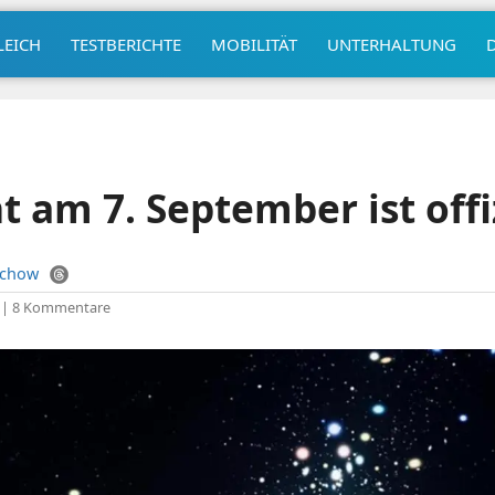
LEICH
TESTBERICHTE
MOBILITÄT
UNTERHALTUNG
t am 7. September ist offiz
uchow
|
8 Kommentare