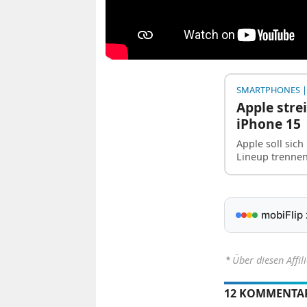
SMARTPHONES
|
Apple stre
iPhone 15
Apple soll sic
Lineup trennen
mobiFlip
⋆
Über diesen Affil
12 KOMMENTA