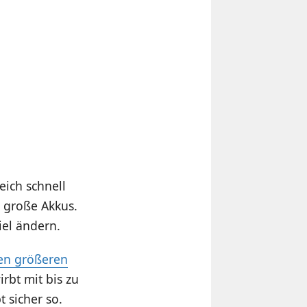
eich schnell
h große Akkus.
iel ändern.
en größeren
rbt mit bis zu
 sicher so.