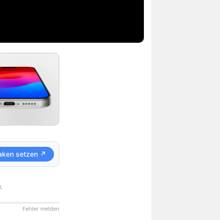
aken setzen ↗
.
Fehler melden