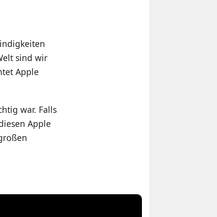
indigkeiten
elt sind wir
htet Apple
tig war. Falls
 diesen Apple
 großen