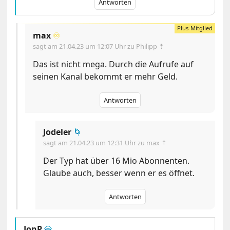
Antworten
max
♾️
sagt am
21.04.23 um 12:07 Uhr
zu Philipp ⇡
Das ist nicht mega. Durch die Aufrufe auf
seinen Kanal bekommt er mehr Geld.
Antworten
Jodeler
🌀
sagt am
21.04.23 um 12:31 Uhr
zu max ⇡
Der Typ hat über 16 Mio Abonnenten.
Glaube auch, besser wenn er es öffnet.
Antworten
JonP
💎