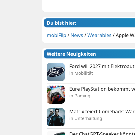
Du bist hier:
mobiFlip
/
News
/
Wearables
/
Apple Wa
Weitere Neuigkeiten
Ford will 2027 mit Elektroau
in Mobilität
Eure PlayStation bekommt 
in Gaming
Matrix feiert Comeback: War
in Unterhaltung
Der ChatGPT-Speaker könnte