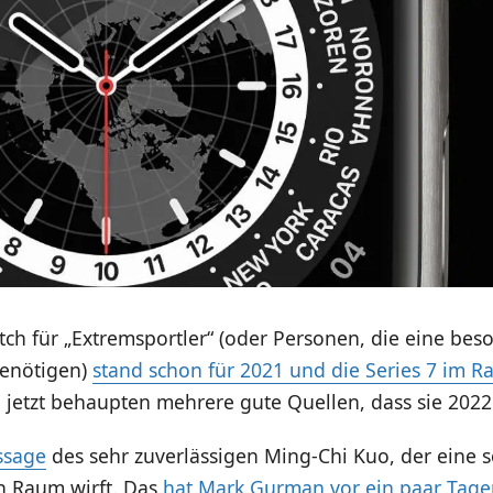
ch für „Extremsportler“ (oder Personen, die eine bes
benötigen)
stand schon für 2021 und die Series 7 im 
 jetzt behaupten mehrere gute Quellen, dass sie 2022
ssage
des sehr zuverlässigen Ming-Chi Kuo, der eine s
en Raum wirft. Das
hat Mark Gurman vor ein paar Tage