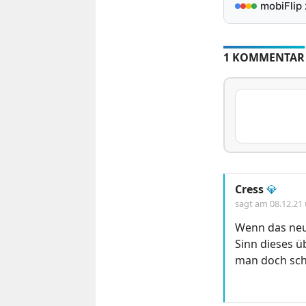
mobiFlip
1 KOMMENTAR
Cress
💎
sagt am
08.12.21
Wenn das neu
Sinn dieses ü
man doch scho