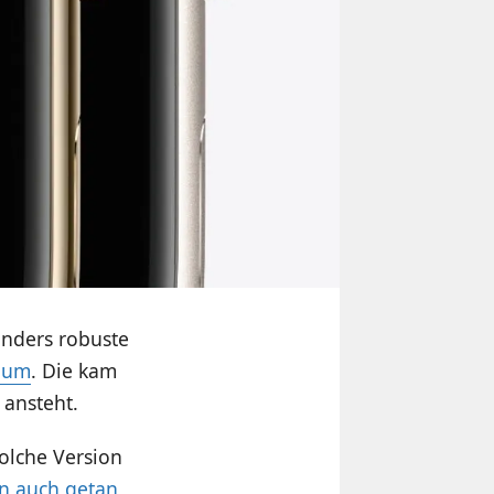
onders robuste
Raum
. Die kam
 ansteht.
olche Version
n auch getan
,