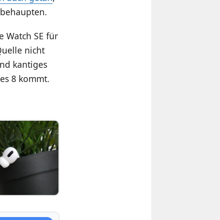
t behaupten.
e Watch SE für
Quelle nicht
und kantiges
ies 8 kommt.