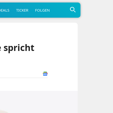
DEALS
TICKER
FOLGEN
 spricht