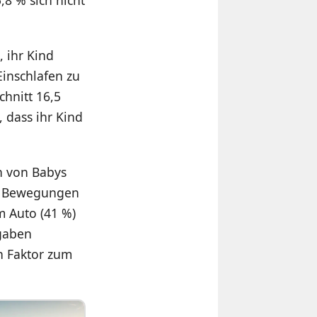
,8 % sich nicht
, ihr Kind
inschlafen zu
hnitt 16,5
 dass ihr Kind
en von Babys
en Bewegungen
m Auto (41 %)
 gaben
en Faktor zum