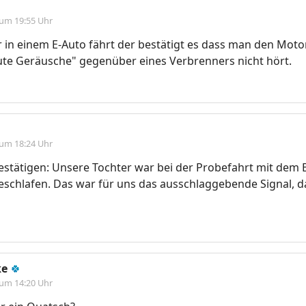
 um 19:55 Uhr
r in einem E-Auto fährt der bestätigt es dass man den Mot
ute Geräusche" gegenüber eines Verbrenners nicht hört.
 um 18:24 Uhr
estätigen: Unsere Tochter war bei der Probefahrt mit dem
schlafen. Das war für uns das ausschlaggebende Signal, d
ke
🍀
 um 14:20 Uhr