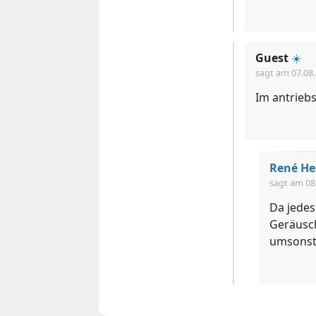
Guest
☀️
sagt am
07.08
Im antriebs
René He
sagt am
08
Da jedes
Geräusch
umsonst 