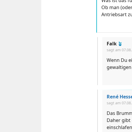
Was ist das f
Ob man (oder 
Antriebsart z
Falk
🪴
sagt am
07.08
Wenn Du ei
gewaltigen
René Hess
sagt am
07.08
Das Brumme
Daher gibt 
einschlafen