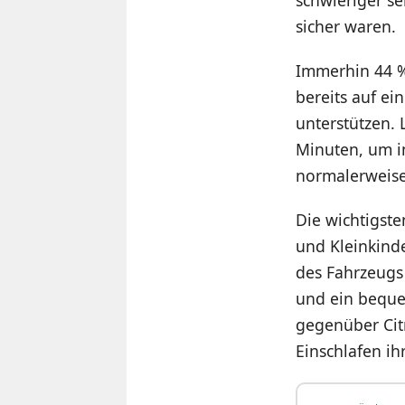
schwieriger se
sicher waren.
Immerhin 44 %, 
bereits auf e
unterstützen. 
Minuten, um i
normalerweise
Die wichtigste
und Kleinkind
des Fahrzeugs
und ein bequem
gegenüber Citr
Einschlafen ih