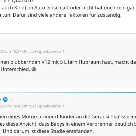
ür ein Quatsch?
auch Kind) im Auto einschläft oder nicht hat doch rein gar 
u tun. Dafür sind viele andere Faktoren für zuständig.
.22 um 18:27 Uhr
zu Hüppelzwecke ⇡
nen blubbernden V12 mit 5 Litern Hubraum hast, macht da
 Unterschied. 😆
e
♾️
.22 um 18:48 Uhr
zu Hüppelzwecke ⇡
n eines Motors erinnert Kinder an die Geräuschkulisse im
es diese Ansicht, dass Babys in einem Verbrenner deutlich 
. Und darum ist diese Studie entstanden.