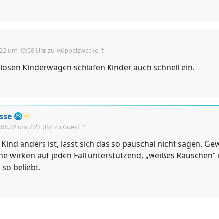
.22 um 19:58 Uhr
zu Hüppelzwecke ⇡
losen Kinderwagen schlafen Kinder auch schnell ein.
sse
♾️
.08.22 um 7:22 Uhr
zu Guest ⇡
 Kind anders ist, lässt sich das so pauschal nicht sagen. Ge
e wirken auf jeden Fall unterstützend, „weißes Rauschen“ i
so beliebt.