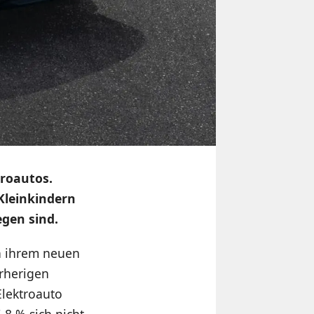
roautos.
Kleinkindern
egen sind.
in ihrem neuen
orherigen
Elektroauto