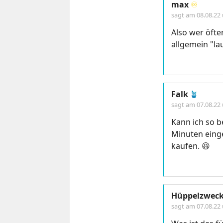
max
♾️
sagt am
08.08.22
Also wer öfte
allgemein "la
Falk
🪴
sagt am
07.08.22
Kann ich so b
Minuten einge
kaufen. 😆
Hüppelzwec
sagt am
07.08.22