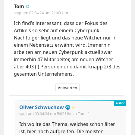
Tom
🔅
sagt am
02.04.24 um 21:43 Uhr
Ich find’s interessant, dass der Fokus des
Artikels so sehr auf einem Cyberpunk-
Nachfolger liegt und das neue Witcher nur in
einem Nebensatz erwähnt wird. Immerhin
arbeiten am neuen Cyberpunk aktuell zwar
immerhin 47 Mitarbeiter, am neuen Witcher
aber 403 (!) Personen und damit knapp 2/3 des
gesamten Unternehmens.
Antworten
Oliver Schwuchow
♾️
sagt am
03.04.24 um 5:02 Uhr
zu Tom ⇡
Ich wollte das Thema, welches schon älter
ist, hier noch aufgreifen. Die meisten