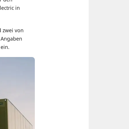
ectric in
d zwei von
n Angaben
ein.