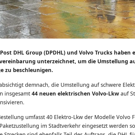
 Post DHL Group (DPDHL) und Volvo Trucks haben e
vereinbarung unterzeichnet, um die Umstellung au
e zu beschleunigen.
bsichtigt demnach, die Umstellung auf schwere Elek
on insgesamt
44 neuen elektrischen Volvo-Lkw
auf St
nsivieren.
Bestellung umfasst 40 Elektro-Lkw der Modelle Volvo 
e Paketzustellung im Stadtverkehr eingesetzt werden sol
e Strecken sind ebenfalls Teil des Auftrags, die DHL f