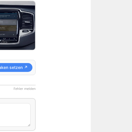
aken setzen ↗
Fehler melden