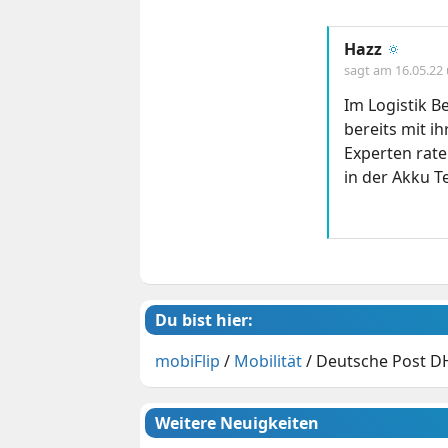
Hazz
🔅
sagt am
16.05.22
Im Logistik Be
bereits mit i
Experten rate
in der Akku T
Du bist hier:
mobiFlip
/
Mobilität
/
Deutsche Post DH
Weitere Neuigkeiten