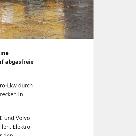
ine
f abgasfreie
tro-Lkw durch
recken in
FE und Volvo
len. Elektro-
ür den