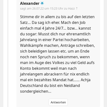
Alexander
🌟
sagt am
26.07.22 um 15:23 Uhr
zu Hazz ⇡
Stimme dir in allem zu bis auf den letzten
Satz… Da sag ich eher. Mach den Job
einfach mal 4 Jahre 24/7… bzw… kannst
du sogar: Musst dich nur ehrenamtlich
Jahrelang in einer Partei hocharbeiten,
Wahlkämpfe machen, Anträge schreiben,
sich beleidigen lassen etc. um an Ende
noch nen Spruch zu bekommen, wenn
man im Auge des Volkes zu viel Geld aufs
Konto bekommt weil man nach
jahrelangem abrackern für nix endlich
mal ein bezahltes Mandat hat…… Achja
Deutschland du bist ein Neidland
sondergleichen…
Antworten