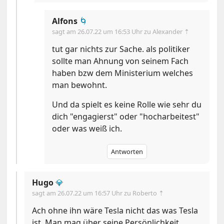
Alfons
🌀
sagt am
26.07.22 um 16:53 Uhr
zu Alexander ⇡
tut gar nichts zur Sache. als politiker
sollte man Ahnung von seinem Fach
haben bzw dem Ministerium welches
man bewohnt.
Und da spielt es keine Rolle wie sehr du
dich "engagierst" oder "hocharbeitest"
oder was weiß ich.
Antworten
Hugo
💎
sagt am
26.07.22 um 16:57 Uhr
zu Roberto ⇡
Ach ohne ihn wäre Tesla nicht das was Tesla
ist. Man mag über seine Persönlichkeit