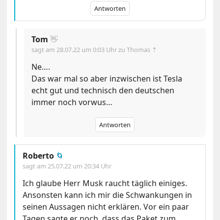
Antworten
Tom
👋
sagt am
28.07.22 um 0:03 Uhr
zu Thomas ⇡
Ne….
Das war mal so aber inzwischen ist Tesla
echt gut und technisch den deutschen
immer noch vorwus…
Antworten
Roberto
🌀
sagt am
25.07.22 um 20:34 Uhr
Ich glaube Herr Musk raucht täglich einiges.
Ansonsten kann ich mir die Schwankungen in
seinen Aussagen nicht erklären. Vor ein paar
Tagen sagte er noch, dass das Paket zum