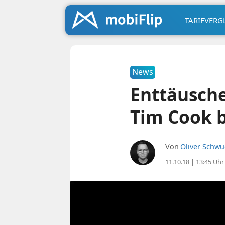
TARIFVERG
News
Enttäusche
Tim Cook 
Von
Oliver Schw
11.10.18 | 13:45 Uhr