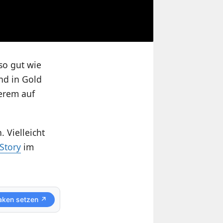
so gut wie
und in Gold
derem auf
 Vielleicht
Story
im
aken setzen ↗