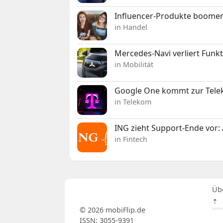
Influencer-Produkte boomen
in Handel
Mercedes-Navi verliert Funk
in Mobilität
Google One kommt zur Telek
in Telekom
ING zieht Support-Ende vor: 
in Fintech
Üb
⇡
© 2026 mobiFlip.de
ISSN: 3055-9391