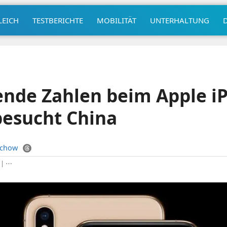
LEICH
TESTBERICHTE
MOBILITÄT
UNTERHALTUNG
nde Zahlen beim Apple i
besucht China
uchow
|
⋯