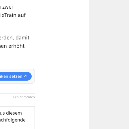
u zwei
ixTrain auf
erden, damit
sen erhöht
aken setzen ↗
Fehler melden
us diesem
nachfolgende