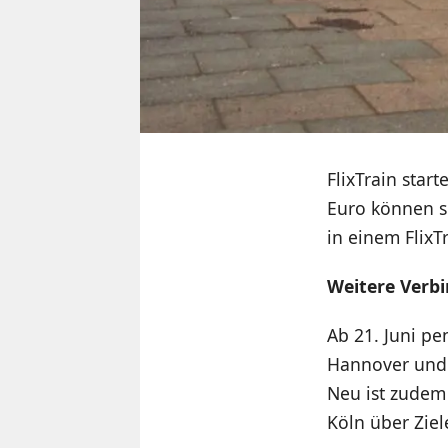
FlixTrain start
Euro können s
in einem FlixT
Weitere Ver
Ab 21. Juni pe
Hannover und B
Neu ist zudem 
Köln über Ziel