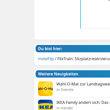
Du bist hier:
mobiFlip
/
FlixTrain: Sitzplatzreservier
Weitere Neuigkeiten
Wahl-O-Mat zur Landtagswahl
in Dienste
IKEA Family ändert sich: Da
in Handel