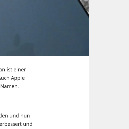
n ist einer
Auch Apple
n Namen.
orden und nun
verbessert und