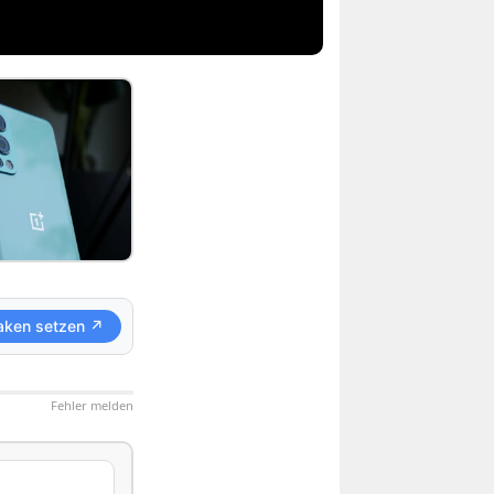
aken setzen ↗
Fehler melden