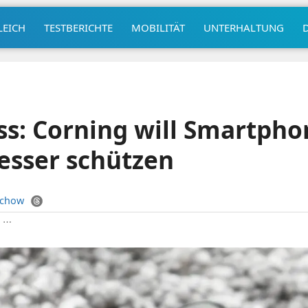
LEICH
TESTBERICHTE
MOBILITÄT
UNTERHALTUNG
ass: Corning will Smartpho
esser schützen
uchow
|
⋯