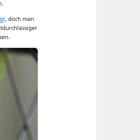
n.
gt
, doch man
htdurchlässiger
sen.