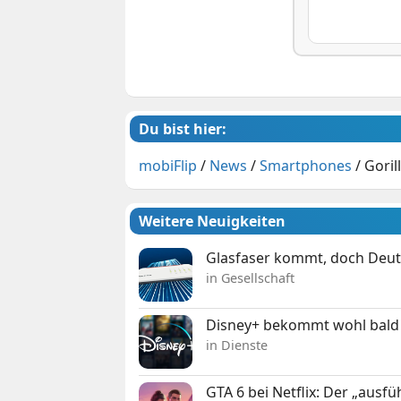
Du bist hier:
mobiFlip
/
News
/
Smartphones
/
Goril
Weitere Neuigkeiten
Glasfaser kommt, doch Deuts
in Gesellschaft
Disney+ bekommt wohl bald 
in Dienste
GTA 6 bei Netflix: Der „ausfü