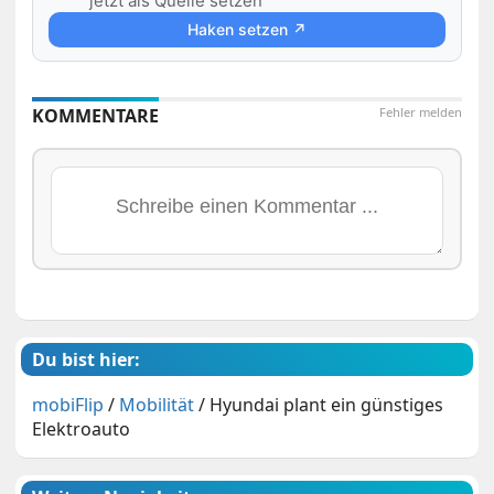
jetzt als Quelle setzen
Haken setzen ↗
KOMMENTARE
Fehler melden
Du bist hier:
mobiFlip
/
Mobilität
/
Hyundai plant ein günstiges
Elektroauto