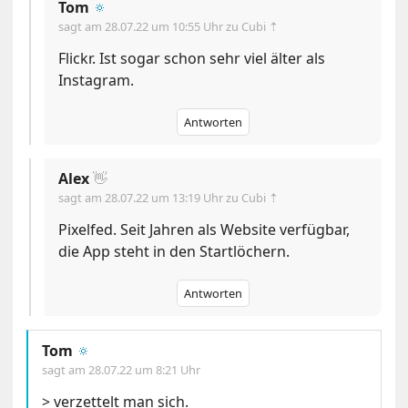
Tom
🔅
sagt am
28.07.22 um 10:55 Uhr
zu Cubi ⇡
Flickr. Ist sogar schon sehr viel älter als
Instagram.
Antworten
Alex
👋
sagt am
28.07.22 um 13:19 Uhr
zu Cubi ⇡
Pixelfed. Seit Jahren als Website verfügbar,
die App steht in den Startlöchern.
Antworten
Tom
🔅
sagt am
28.07.22 um 8:21 Uhr
> verzettelt man sich.