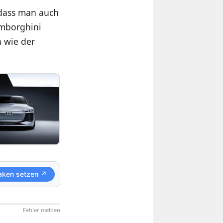
, dass man auch
amborghini
h wie der
aken setzen ↗
Fehler melden