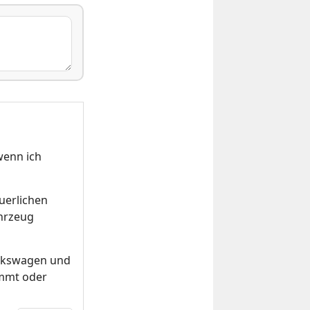
wenn ich
uerlichen
ahrzeug
olkswagen und
ommt oder