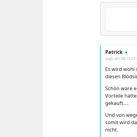
Patrick
☀️
sagt am
08.12.21
Es wird wohl 
diesen Blöds
Schön wäre es
Vorteile hätt
gekauft….
Und von wege
somit wird d
nicht.