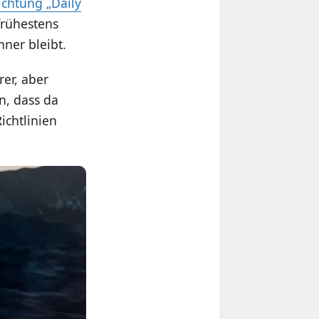
Richtung „Daily
frühestens
ner bleibt.
er, aber
n, dass da
ichtlinien