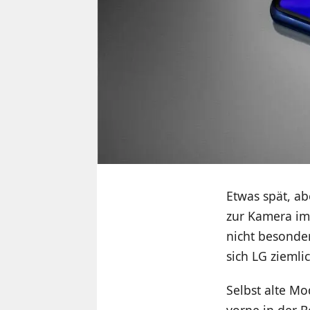
Etwas spät, a
zur Kamera im 
nicht besonder
sich LG ziemli
Selbst alte Mo
vorne in der 