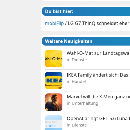
Du bist hier:
mobiFlip
/
LG G7 ThinQ schneidet eher
Weitere Neuigkeiten
Wahl-O-Mat zur Landtagswahl
in Dienste
IKEA Family ändert sich: Da
in Handel
Marvel will die X-Men ganz 
in Unterhaltung
OpenAI bringt GPT-5.6 Luna
in Dienste