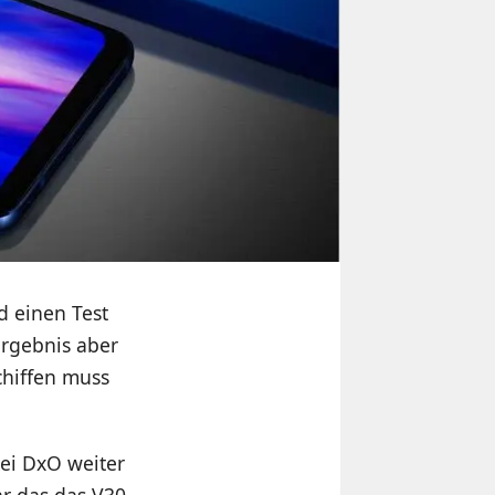
d einen Test
Ergebnis aber
chiffen muss
bei DxO weiter
hr das das V30