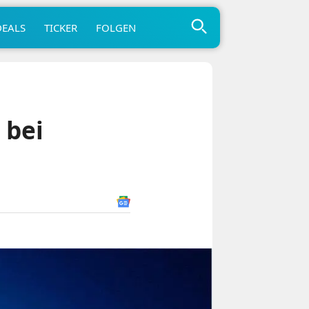
DEALS
TICKER
FOLGEN
 bei