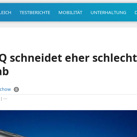
LEICH
TESTBERICHTE
MOBILITÄT
UNTERHALTUNG
Q schneidet eher schlecht
ab
uchow
|
⋯