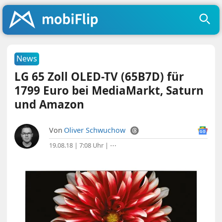
News
LG 65 Zoll OLED-TV (65B7D) für
1799 Euro bei MediaMarkt, Saturn
und Amazon
Von
Oliver Schwuchow
19.08.18 | 7:08 Uhr
|
⋯