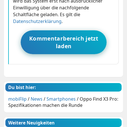
wird das System erst nach ausdrücklicher
Einwilligung über die nachfolgende
Schaltfläche geladen. Es gilt die
Datenschutzerklärung
.
Kommentarbereich jetzt
laden
Du bist hier:
mobiFlip
/
News
/
Smartphones
/
Oppo Find X3 Pro:
Spezifikationen machen die Runde
Weitere Neuigkeiten