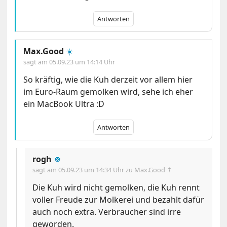
Antworten
Max.Good
☀️
sagt am
05.09.23 um 14:14 Uhr
So kräftig, wie die Kuh derzeit vor allem hier
im Euro-Raum gemolken wird, sehe ich eher
ein MacBook Ultra :D
Antworten
rogh
🍀
sagt am
05.09.23 um 14:34 Uhr
zu Max.Good ⇡
Die Kuh wird nicht gemolken, die Kuh rennt
voller Freude zur Molkerei und bezahlt dafür
auch noch extra. Verbraucher sind irre
geworden.