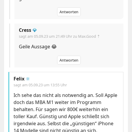
Antworten
Cress
💎
sagt am
05.09.23 um 21:49 Uhr
zu Max.Good ⇡
Geile Aussage 😂
Antworten
Felix
🔆
sagt am
05.09.23 um 13:55 Uhr
Ich sehe das nicht als notwendig an. Soll Apple
doch das MBA M1 weiter im Programm
behalten. Für sagen wir 800€ weiterhin ein
toller Kauf. Günstig und Apple schließt sich
irgendwie aus. Selbst die „günstigen“ iPhone
14 Modelle sind nicht günstig an sich.