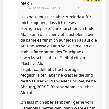
Max
🏅
sagt am
05.09.23 um 13:54 Uhr
zu rogh ⇡
Ja i know, muss ich aber zumindest für
mich zugeben, dass ich dieses
Hochglanzplaste ganz fürchterlich finde.
Man kann da sicher viel rausholen, aber
da käme es für mich auf jeden Fall auf die
Art und Weise an und vor allem auch die
stabile Integration des Touchpads
(zwecks schlechterer Steifigkeit von
Plaste vs Alu).
Es gibt da definitiv hochwertige
Möglichkeiten, aber ne krasser die sind
desto teurer wird’s wieder und bei, keine
Ahnung, 200€ Differenz nehm ich lieber
Alu tbh.
Ich lass mich aber sehr, sehr gerne vom
Gegenteil überzeugen, dann wäre es für