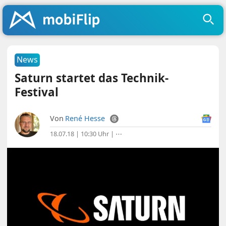
News
Saturn startet das Technik-
Festival
Von
René Hesse
18.07.18 | 10:30 Uhr
|
⋯