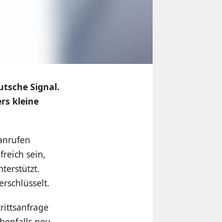
eutsche Signal.
rs kleine
anrufen
freich sein,
terstützt.
erschlüsselt.
rittsanfrage
benfalls neu