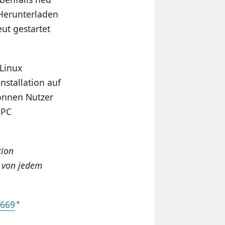
 Herunterladen
ut gestartet
 Linux
nstallation auf
önnen Nutzer
 PC
tion
 von jedem
9669