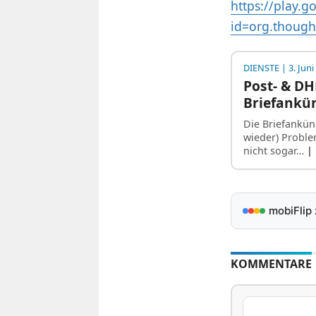
https://play.g
id=org.thoug
DIENSTE
| 3. Juni
Post- & DH
Briefankü
Die Briefankün
wieder) Probl
nicht sogar…
|
mobiFlip
KOMMENTARE