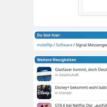
Du bist hier:
mobiFlip
/
Software
/
Signal Messenge
Weitere Neuigkeiten
Glasfaser kommt, doch Deuts
in Gesellschaft
Disney+ bekommt wohl bald 
in Dienste
GTA 6 bei Netflix: Der „ausfü