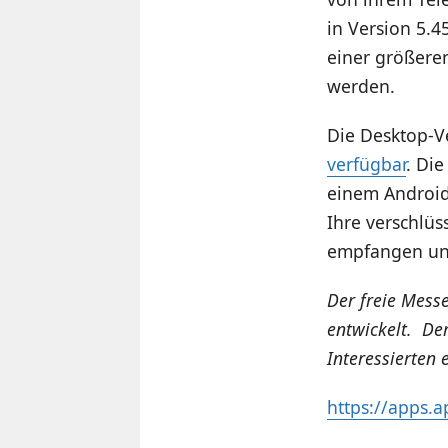
in Version 5.
einer größere
werden.
Die Desktop-Ve
verfügbar
. Di
einem Android
Ihre verschlü
empfangen u
Der freie Mess
entwickelt. De
Interessierten
https://apps.