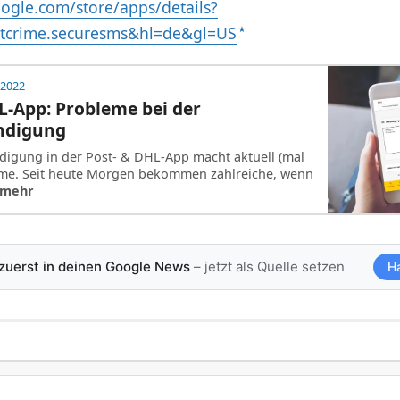
oogle.com/store/apps/details?
htcrime.securesms&hl=de&gl=US
 2022
L-App: Probleme bei der
ndigung
digung in der Post- & DHL-App macht aktuell (mal
eme. Seit heute Morgen bekommen zahlreiche, wenn
 mehr
 zuerst in deinen Google News
– jetzt als Quelle setzen
H