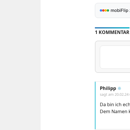
mobiFlip
1 KOMMENTAR
Philipp
🔆
sagt am
20.02.24
Da bin ich ec
Dem Namen ka