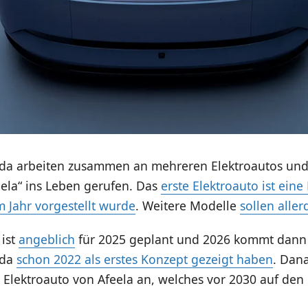
a arbeiten zusammen an mehreren Elektroautos und
eela“ ins Leben gerufen. Das
erste Elektroauto ist eine
 Jahr vorgestellt wurde
. Weitere Modelle
sollen aller
 ist
angeblich
für 2025 geplant und 2026 kommt dann 
nda
schon 2022 als erstes Konzept gezeigt haben
. Dan
 Elektroauto von Afeela an, welches vor 2030 auf de