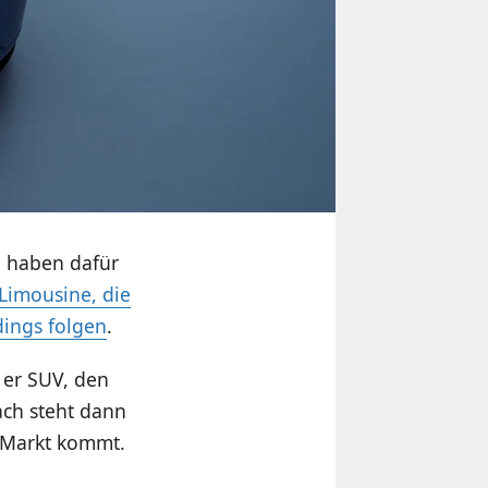
 haben dafür
 Limousine, die
dings folgen
.
er SUV, den
ach steht dann
n Markt kommt.