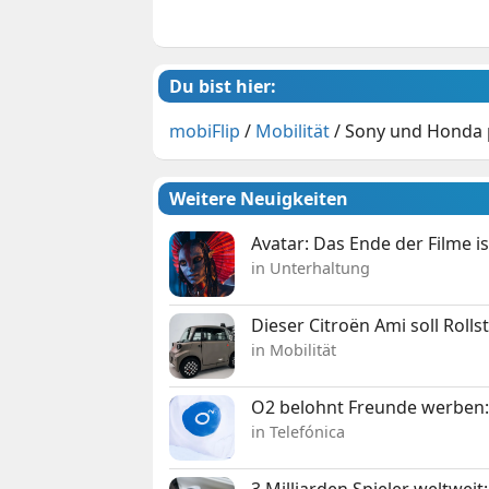
Du bist hier:
mobiFlip
/
Mobilität
/
Sony und Honda 
Weitere Neuigkeiten
Avatar: Das Ende der Filme is
in Unterhaltung
Dieser Citroën Ami soll Roll
in Mobilität
O2 belohnt Freunde werben:
in Telefónica