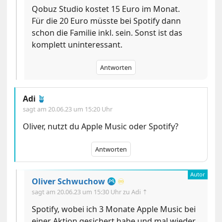
Qobuz Studio kostet 15 Euro im Monat.
Für die 20 Euro müsste bei Spotify dann
schon die Familie inkl. sein. Sonst ist das
komplett uninteressant.
Antworten
Adi
🪴
sagt am
20.06.23 um 15:20 Uhr
Oliver, nutzt du Apple Music oder Spotify?
Antworten
Oliver Schwuchow
♾️
sagt am
20.06.23 um 15:30 Uhr
zu Adi ⇡
Spotify, wobei ich 3 Monate Apple Music bei
einer Aktion gesichert habe und mal wieder