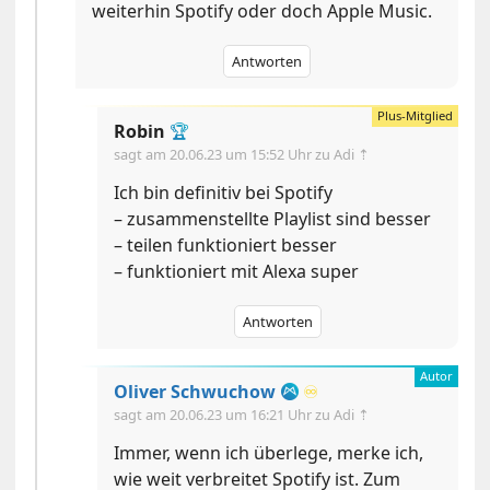
weiterhin Spotify oder doch Apple Music.
Antworten
Robin
🏆
sagt am
20.06.23 um 15:52 Uhr
zu Adi ⇡
Ich bin definitiv bei Spotify
– zusammenstellte Playlist sind besser
– teilen funktioniert besser
– funktioniert mit Alexa super
Antworten
Oliver Schwuchow
♾️
sagt am
20.06.23 um 16:21 Uhr
zu Adi ⇡
Immer, wenn ich überlege, merke ich,
wie weit verbreitet Spotify ist. Zum