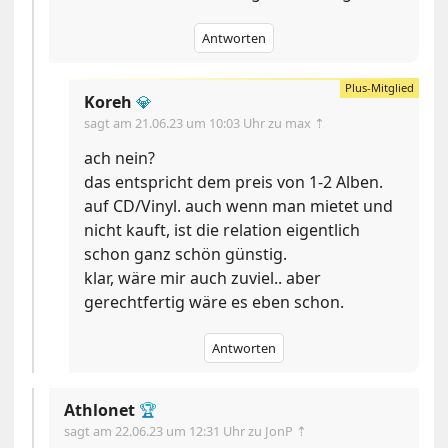
Antworten
Koreh
💎
sagt am
21.06.23 um 10:03 Uhr
zu max ⇡
ach nein?
das entspricht dem preis von 1-2 Alben.
auf CD/Vinyl. auch wenn man mietet und
nicht kauft, ist die relation eigentlich
schon ganz schön günstig.
klar, wäre mir auch zuviel.. aber
gerechtfertig wäre es eben schon.
Antworten
Athlonet
🏆
sagt am
22.06.23 um 12:31 Uhr
zu JonP ⇡