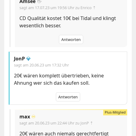
Amsee
👋
sagt am
17.07.23 um 19:56 Uhr
zu Enrico ⇡
CD Qualität kostet 10€ bei Tidal und klingt
wesentlich besser.
Antworten
JonP
💎
sagt am
20.06.23 um 17:32 Uhr
20€ wären komplett übertrieben, keine
Ahnung wer sich das kaufen soll.
Antworten
max
♾️
sagt am
20.06.23 um 22:44 Uhr
zu JonP ⇡
20€ wären auch niemals gerechtfertigt