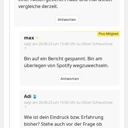
vergleiche derzeit.
Antworten
max
♾️
sagt am
20.06.23 um 15:48 Uhr
zu Oliver Schwuchow
⇡
Bin auf ein Bericht gespannt. Bin am
überlegen von Spotify wegzuwechseln.
Antworten
Adi
🪴
sagt am
20.06.23 um 15:50 Uhr
zu Oliver Schwuchow
⇡
Wie ist dein Eindruck bzw. Erfahrung
bisher? Stehe auch vor der Frage ob