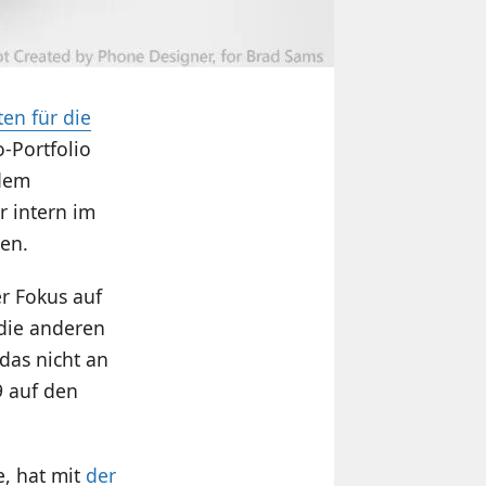
en für die
-Portfolio
 dem
r intern im
gen.
er Fokus auf
die anderen
das nicht an
9 auf den
e, hat mit
der