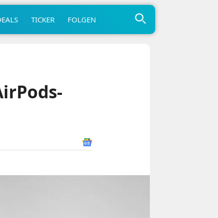
DEALS
TICKER
FOLGEN
AirPods-