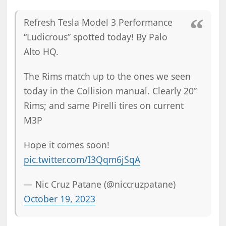
Refresh Tesla Model 3 Performance
“Ludicrous” spotted today! By Palo
Alto HQ.
The Rims match up to the ones we seen
today in the Collision manual. Clearly 20”
Rims; and same Pirelli tires on current
M3P
Hope it comes soon!
pic.twitter.com/I3Qqm6jSqA
— Nic Cruz Patane (@niccruzpatane)
October 19, 2023