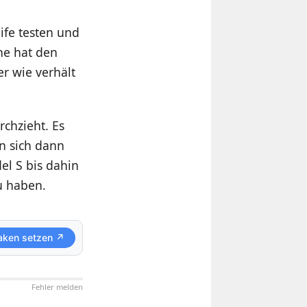
ife testen und
he hat den
er wie verhält
rchzieht. Es
n sich dann
l S bis dahin
u haben.
aken setzen ↗
Fehler melden