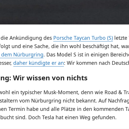
 die Ankündigung des
Porsche Taycan Turbo (S)
letzte
lgt und eine Sache, die ihn wohl beschäftigt hat, w
f dem Nürburgring
. Das Model S ist in einigen Bereich
esser,
daher kündigte er an
: Wir kommen nach Deutsc
ng: Wir wissen von nichts
wohl ein typischer Musk-Moment, denn wie Road & Tra
staltern vom Nürburgring nicht bekannt. Auf Nachfrag
inen Termin habe und alle Plätze in den kommenden 
ucht sind. Doch Tesla hat einen Weg gefunden.