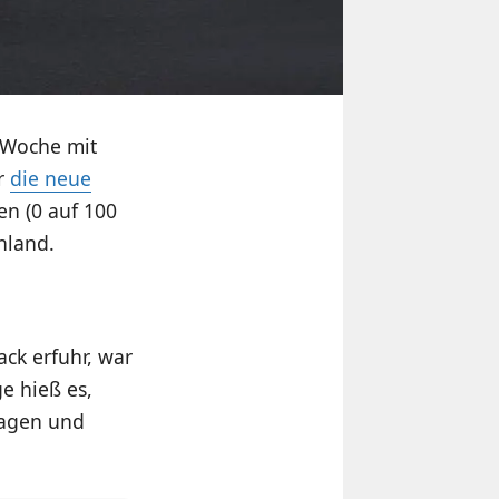
 Woche mit
ar
die neue
en (0 auf 100
hland.
ck erfuhr, war
e hieß es,
Tagen und