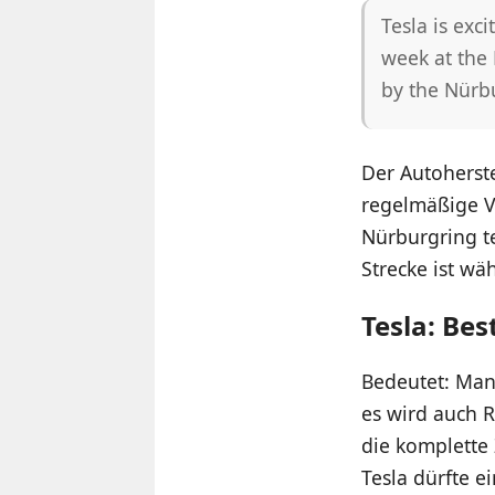
Tesla is exc
week at the 
by the Nürb
Der Autoherste
regelmäßige Ve
Nürburgring te
Strecke ist wä
Tesla: Bes
Bedeutet: Man
es wird auch 
die komplette 
Tesla dürfte e