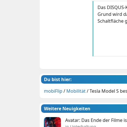
Das DISQUS-K
Grund wird da
Schaltfläche g
Du bist hier:
mobiFlip
/
Mobilität
/
Tesla Model S be
Weitere Neuigkeiten
Avatar: Das Ende der Filme is
in Unterhaltung