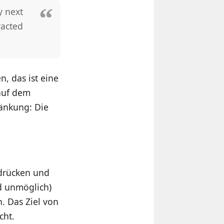
y next
racted
, das ist eine
 auf dem
ränkung: Die
 drücken und
d unmöglich)
. Das Ziel von
cht.