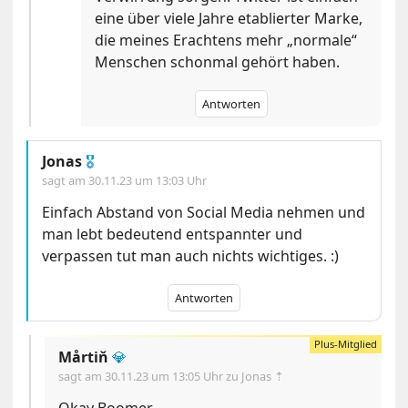
eine über viele Jahre etablierter Marke,
die meines Erachtens mehr „normale“
Menschen schonmal gehört haben.
Antworten
Jonas
🎖
sagt am
30.11.23 um 13:03 Uhr
Einfach Abstand von Social Media nehmen und
man lebt bedeutend entspannter und
verpassen tut man auch nichts wichtiges. :)
Antworten
Mårtiň
💎
sagt am
30.11.23 um 13:05 Uhr
zu Jonas ⇡
Okay Boomer