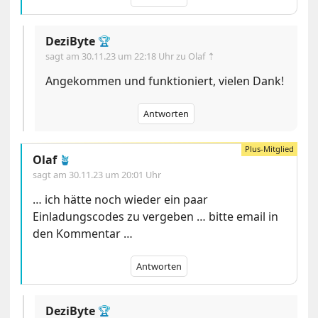
DeziByte
🏆
sagt am
30.11.23 um 22:18 Uhr
zu Olaf ⇡
Angekommen und funktioniert, vielen Dank!
Antworten
Olaf
🪴
sagt am
30.11.23 um 20:01 Uhr
… ich hätte noch wieder ein paar
Einladungscodes zu vergeben … bitte email in
den Kommentar …
Antworten
DeziByte
🏆