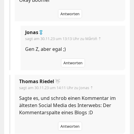
Antworten
Jonas
🎖
sagt am
30.11.23 um 13:13 Uhr
zu Mårtiň ⇡
Gen Z, aber egal ;)
Antworten
Thomas Riedel
👋
sagt am
30.11.23 um 14:11 Uhr
zu Jonas ⇡
Sagte es, und schrob einen Kommentar im
ältesten Social Media des Interwebs: Der
Kommentarspalte eines Blogs :D
Antworten