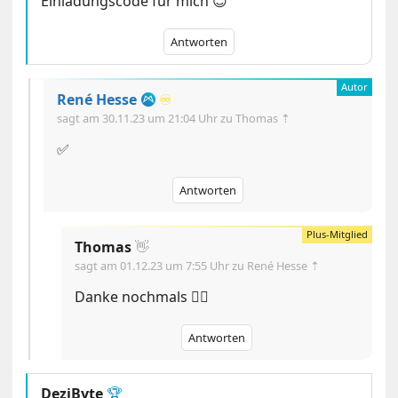
Einladungscode für mich 😊
Antworten
René Hesse
♾️
sagt am
30.11.23 um 21:04 Uhr
zu Thomas ⇡
✅
Antworten
Thomas
👋
sagt am
01.12.23 um 7:55 Uhr
zu René Hesse ⇡
Danke nochmals 👍🏼
Antworten
DeziByte
🏆