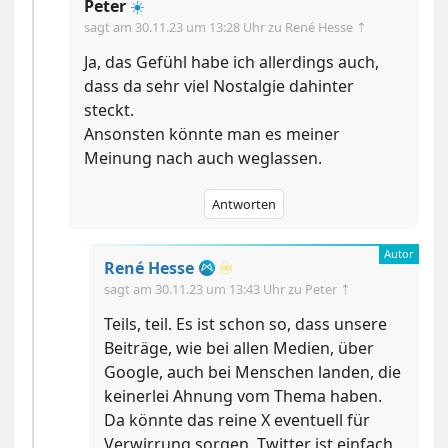
Peter
☀️
sagt am
30.11.23 um 13:28 Uhr
zu René Hesse ⇡
Ja, das Gefühl habe ich allerdings auch,
dass da sehr viel Nostalgie dahinter
steckt.
Ansonsten könnte man es meiner
Meinung nach auch weglassen.
Antworten
René Hesse
♾️
sagt am
30.11.23 um 13:43 Uhr
zu Peter ⇡
Teils, teil. Es ist schon so, dass unsere
Beiträge, wie bei allen Medien, über
Google, auch bei Menschen landen, die
keinerlei Ahnung vom Thema haben.
Da könnte das reine X eventuell für
Verwirrung sorgen. Twitter ist einfach