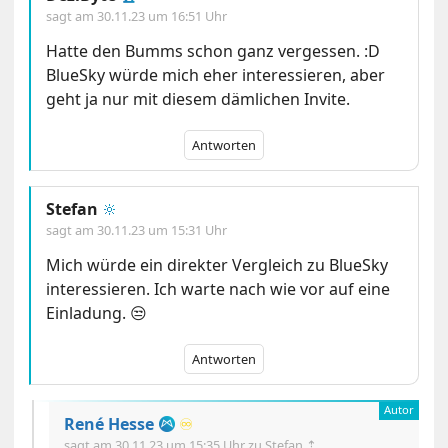
sagt am
30.11.23 um 16:51 Uhr
Hatte den Bumms schon ganz vergessen. :D
BlueSky würde mich eher interessieren, aber
geht ja nur mit diesem dämlichen Invite.
Antworten
Stefan
🔆
sagt am
30.11.23 um 15:31 Uhr
Mich würde ein direkter Vergleich zu BlueSky
interessieren. Ich warte nach wie vor auf eine
Einladung. 😒
Antworten
René Hesse
♾️
sagt am
30.11.23 um 15:35 Uhr
zu Stefan ⇡