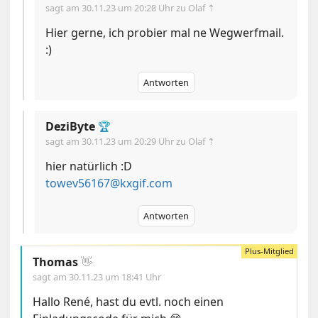
sagt am
30.11.23 um 20:28 Uhr
zu Olaf ⇡
Hier gerne, ich probier mal ne Wegwerfmail.
:)
Antworten
DeziByte
🏆
sagt am
30.11.23 um 20:29 Uhr
zu Olaf ⇡
hier natürlich :D
towev56167@kxgif.com
Antworten
Thomas
👋
sagt am
30.11.23 um 18:41 Uhr
Hallo René, hast du evtl. noch einen