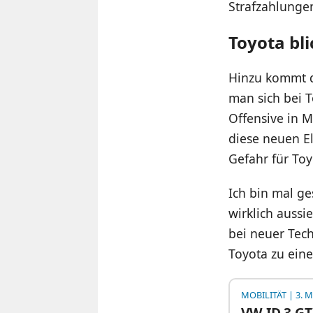
Strafzahlunge
Toyota bl
Hinzu kommt d
man sich bei 
Offensive in M
diese neuen E
Gefahr für Toy
Ich bin mal ge
wirklich aussi
bei neuer Tech
Toyota zu ein
MOBILITÄT
| 3. M
VW ID.3 G