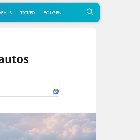
DEALS
TICKER
FOLGEN
oautos