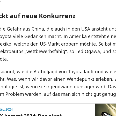
n.
ickt auf neue Konkurrenz
ie Gefahr aus China, die auch in den USA ansteht un
Toyota viele Gedanken macht. In Amerika entsteht ein
exiko, welche den US-Markt erobern möchte. Selbst mi
lektroautos „wettbewerbsfähig“, so Ted Ogawa, und s
ota.
spannt, wie die Aufholjagd von Toyota läuft und wie 
eht. Was, wenn wir davor einen Wendepunkt erleben, w
nologie ist, wenn sie irgendwann günstiger wird. Das
em Problem werden, auf das man sich nicht gut genug 
ärz 2024
TX kommt 2024: Das plant