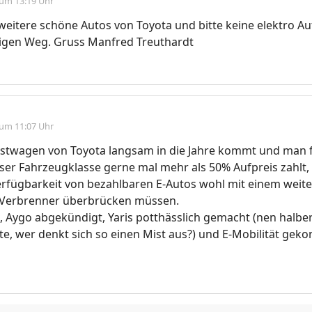
 um 13:19 Uhr
 weitere schöne Autos von Toyota und bitte keine elektro Aut
tigen Weg. Gruss Manfred Treuthardt
 um 11:07 Uhr
stwagen von Toyota langsam in die Jahre kommt und man fü
eser Fahrzeugklasse gerne mal mehr als 50% Aufpreis zahlt,
Verfügbarkeit von bezahlbaren E-Autos wohl mit einem weit
Verbrenner überbrücken müssen.
 Aygo abgekündigt, Yaris potthässlich gemacht (nen halber
te, wer denkt sich so einen Mist aus?) und E-Mobilität geko