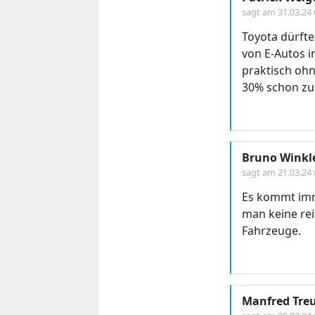
sagt am
31.03.24
Toyota dürfte
von E-Autos i
praktisch ohn
30% schon zu 
Bruno Winkl
sagt am
21.03.24
Es kommt imme
man keine rei
Fahrzeuge.
Manfred Tre