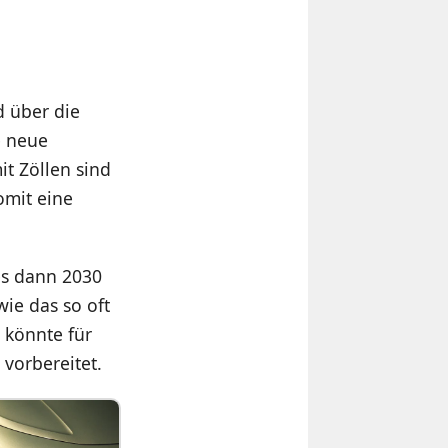
d über die
e neue
t Zöllen sind
omit eine
es dann 2030
ie das so oft
 könnte für
vorbereitet.