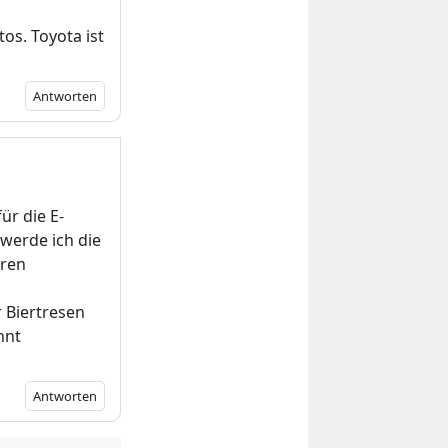
os. Toyota ist
Antworten
r die E-
 werde ich die
eren
 Biertresen
nnt
Antworten