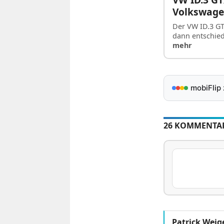
Volkswag
Der VW ID.3 GT
dann entschie
mehr
mobiFlip
26 KOMMENTA
Patrick Weig