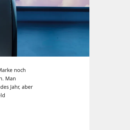
 Marke noch
en. Man
es Jahr, aber
eld