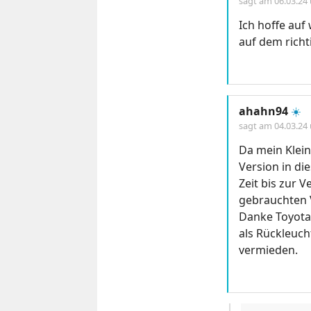
sagt am
06.03.24
Ich hoffe auf
auf dem rich
ahahn94
☀️
sagt am
04.03.24
Da mein Klein
Version in di
Zeit bis zur 
gebrauchten 
Danke Toyota,
als Rückleuch
vermieden.