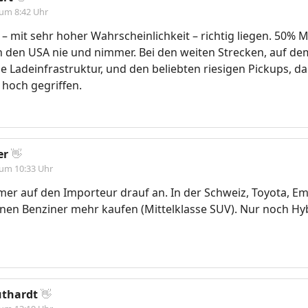
 um 8:42 Uhr
 – mit sehr hoher Wahrscheinlichkeit – richtig liegen. 50% M
n den USA nie und nimmer. Bei den weiten Strecken, auf de
e Ladeinfrastruktur, und den beliebten riesigen Pickups, da
hoch gegriffen.
er
👋
 um 10:33 Uhr
r auf den Importeur drauf an. In der Schweiz, Toyota, Emi
nen Benziner mehr kaufen (Mittelklasse SUV). Nur noch Hy
uthardt
👋