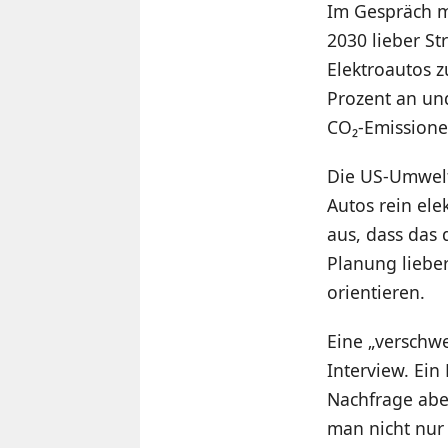
Im Gespräch m
2030 lieber St
Elektroautos z
Prozent an und
CO₂-Emissione
Die US-Umwelt
Autos rein ele
aus, dass das 
Planung liebe
orientieren.
Eine „verschwe
Interview. Ein
Nachfrage aber
man nicht nur 