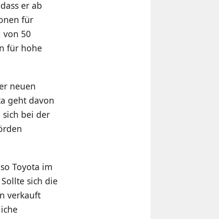
dass er ab
ionen für
l von 50
en für hohe
der neuen
ota geht davon
 sich bei der
örden
 so Toyota im
Sollte sich die
n verkauft
liche