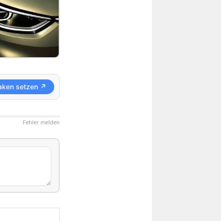
aken setzen ↗
Fehler melden