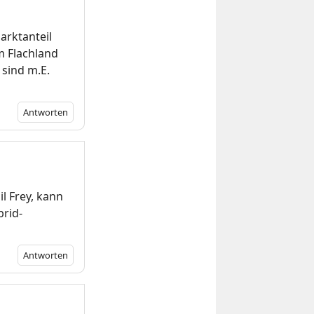
arktanteil
m Flachland
 sind m.E.
Antworten
l Frey, kann
brid-
Antworten