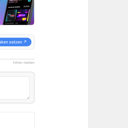
aken setzen ↗
Fehler melden