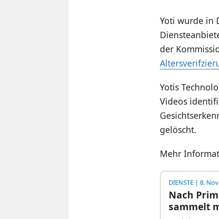
Yoti wurde in 
Diensteanbiete
der Kommissi
Altersverifzie
Yotis Technolo
Videos identif
Gesichtserken
gelöscht.
Mehr Informat
DIENSTE
| 8. No
Nach Prim
sammelt m