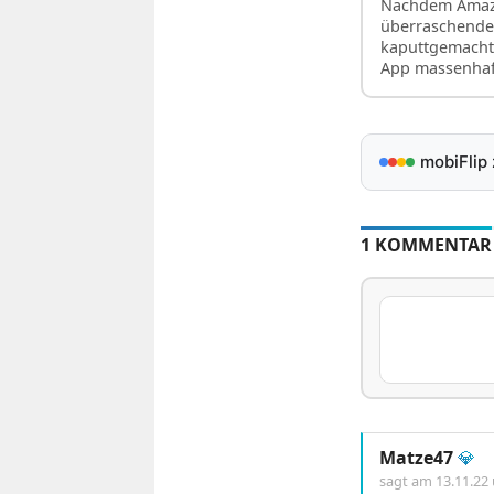
Nachdem Amazo
überraschende
kaputtgemacht
App massenhaf
mobiFlip
1 KOMMENTAR
Matze47
💎
sagt am
13.11.22