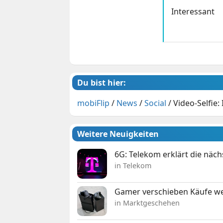
Interessant
Du bist hier:
mobiFlip
/
News
/
Social
/
Video-Selfie:
Weitere Neuigkeiten
6G: Telekom erklärt die näc
in Telekom
Gamer verschieben Käufe we
in Marktgeschehen