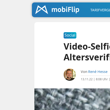
TARIFVERG
Social
Video-Self
Altersveri
Von
René Hesse
13.11.22 | 8:08 Uhr