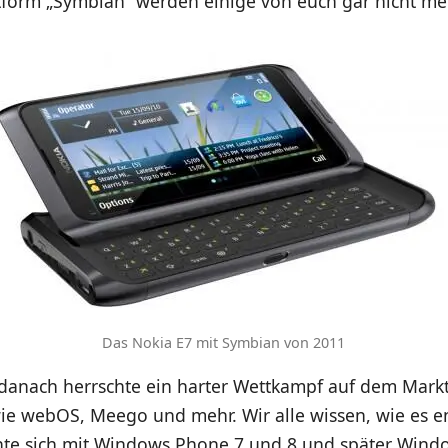
attform „Symbian“ werden einige von euch gar nicht m
Das Nokia E7 mit Symbian von 2011
 danach herrschte ein harter Wettkampf auf dem Mark
ie webOS, Meego und mehr. Wir alle wissen, wie es e
nte sich mit Windows Phone 7 und 8 und später Wind