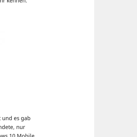
ehr kennen.
t und es gab
ndete, nur
ows 10 Mobile