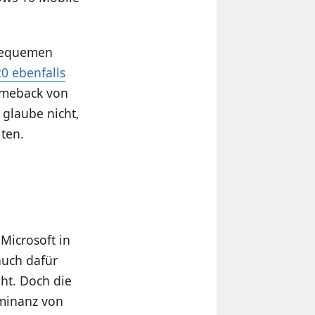
 bequemen
20 ebenfalls
omeback von
 glaube nicht,
lten.
Microsoft in
auch dafür
eht. Doch die
ominanz von