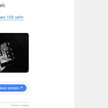
lt.
ws 10X sehr
aken setzen ↗
Fehler melden