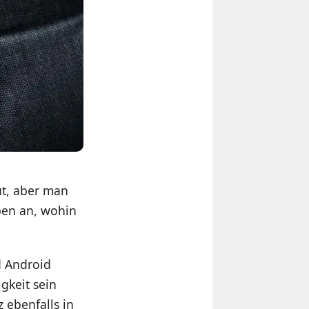
ut, aber man
ben an, wohin
d Android
gkeit sein
z ebenfalls in