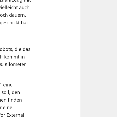
ielleicht auch
noch dauern,
eschickt hat.
bots, die das
lf kommt in
00 Kilometer
, eine
 soll, den
ngen finden
r eine
or External