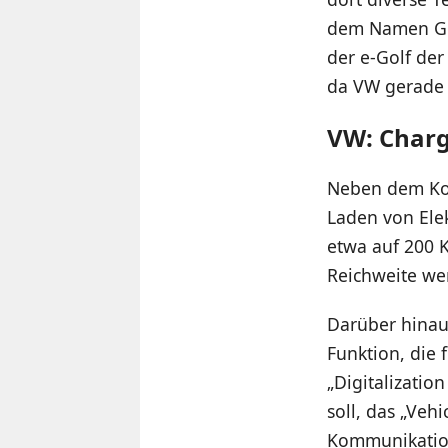
dem Namen Gen.
der e-Golf de
da VW gerade 
VW: Charg
Neben dem Kon
Laden von Ele
etwa auf 200 
Reichweite wer
Darüber hinaus
Funktion, die 
„Digitalizatio
soll, das „Veh
Kommunikation 