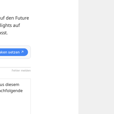
uf den Future
lights auf
sst.
aken setzen ↗
Fehler melden
us diesem
nachfolgende