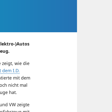
Elektro-)Autos
zeug.
zeigt, wie die
t dem I.D.
ntierte mit dem
och nicht mal
Auge hat.
 und VW zeigte
gsfahrzeug mit