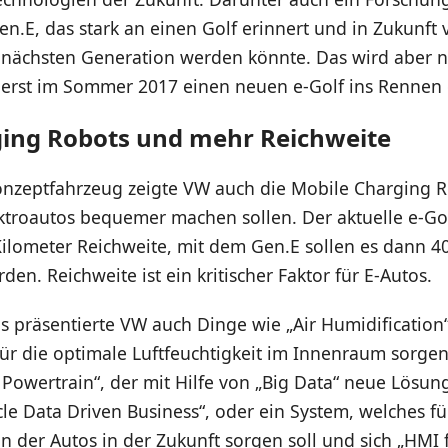
E, das stark an einen Golf erinnert und in Zukunft v
r nächsten Generation werden könnte. Das wird aber 
erst im Sommer 2017 einen neuen e-Golf ins Rennen g
ing Robots und mehr Reichweite
zeptfahrzeug zeigte VW auch die Mobile Charging Ro
ktroautos bequemer machen sollen. Der aktuelle e-Go
Kilometer Reichweite, mit dem Gen.E sollen es dann 4
den. Reichweite ist ein kritischer Faktor für E-Autos.
 präsentierte VW auch Dinge wie „Air Humidification“
für die optimale Luftfeuchtigkeit im Innenraum sorgen
n Powertrain“, der mit Hilfe von „Big Data“ neue Lösu
icle Data Driven Business“, oder ein System, welches fü
der Autos in der Zukunft sorgen soll und sich „HMI f