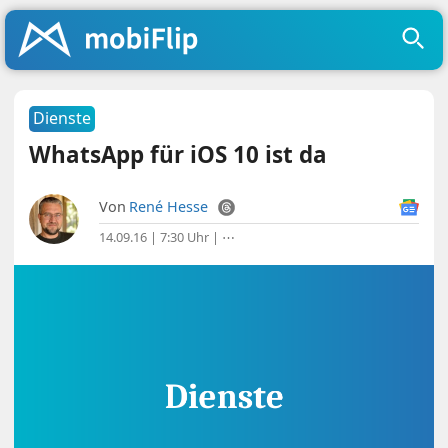
Dienste
WhatsApp für iOS 10 ist da
Von
René Hesse
14.09.16 | 7:30 Uhr
|
⋯