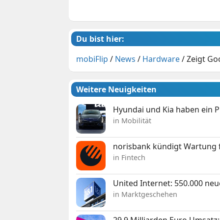
Du bist hier:
mobiFlip
/
News
/
Hardware
/
Zeigt Go
Weitere Neuigkeiten
Hyundai und Kia haben ein 
in Mobilität
norisbank kündigt Wartung 
in Fintech
United Internet: 550.000 ne
in Marktgeschehen
29,9 Milliarden Euro Umsat