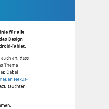
nie für alle
 das Design
roid-Tablet.
auch an, dass
das Thema
er. Dabei
 neuen Nexus-
dazu tauchten
ommen.