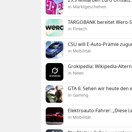
in Marktgeschehen
TARGOBANK bereitet Wero-St
in Fintech
CSU will E-Auto-Prämie zugu
in Mobilität
Grokipedia: Wikipedia-Alterna
in News
GTA 6: Sehen wir heute den e
in Gaming
Elektroauto-Fahrer: „Diese L
in Mobilität