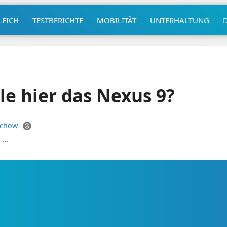
LEICH
TESTBERICHTE
MOBILITÄT
UNTERHALTUNG
le hier das Nexus 9?
uchow
|
⋯