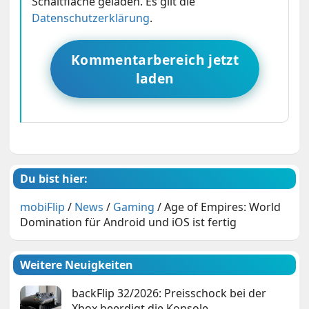
Schaltfläche geladen. Es gilt die
Datenschutzerklärung
.
Kommentarbereich jetzt
laden
Du bist hier:
mobiFlip
/
News
/
Gaming
/
Age of Empires: World
Domination für Android und iOS ist fertig
Weitere Neuigkeiten
backFlip 32/2026: Preisschock bei der
Xbox beerdigt die Konsole