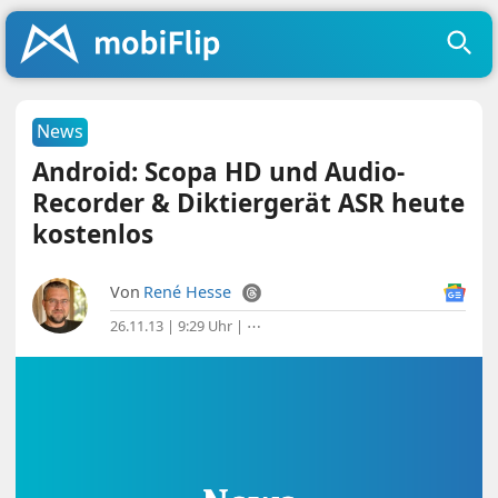
News
Android: Scopa HD und Audio-
Recorder & Diktiergerät ASR heute
kostenlos
Von
René Hesse
26.11.13 | 9:29 Uhr
|
⋯