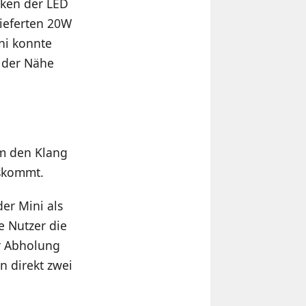
nken der LED
lieferten 20W
ni konnte
n der Nähe
um den Klang
uskommt.
der Mini als
e Nutzer die
er Abholung
n direkt zwei