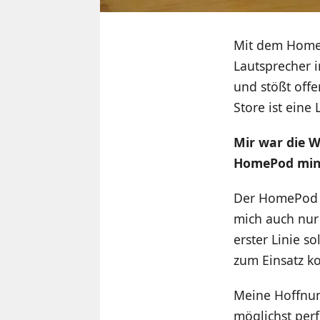
Mit dem HomeP
Lautsprecher 
und stößt offe
Store ist eine
Mir war die W
HomePod mini
Der HomePod m
mich auch nur 
erster Linie s
zum Einsatz 
Meine Hoffnun
möglichst perf