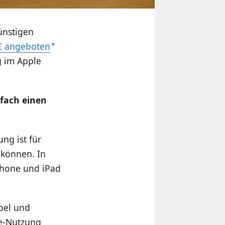
ünstigen
 € angeboten
g im Apple
nfach einen
ng ist für
 können. In
iPhone und iPad
bel und
ce-Nutzung